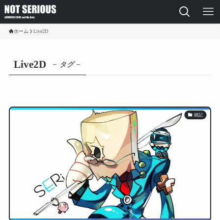
ホーム
Live2D
Live2D
– タグ –
雑記